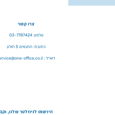
צרו קשר
טלפון: 03-7787424
כתובת: התנאים 5 חולון
service@one-office.co.il : דוא״ל
הירשמו לניוזלטר שלנו, וקב