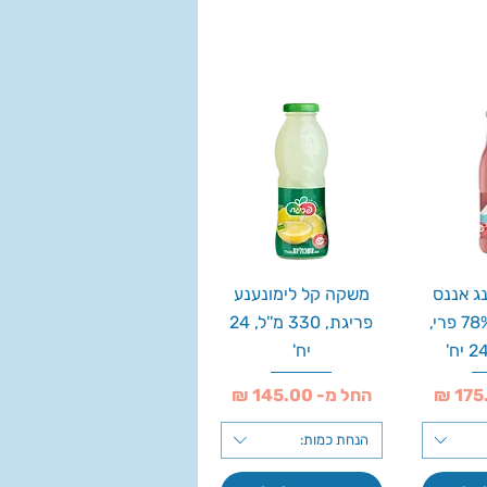
ג אננס
משקה קל לימונענע
קוקוס ותות 78% פרי,
פריגת, 330 מ''ל, 24
יח'
מחיר מבצע
החל מ-
הנחת כמות: