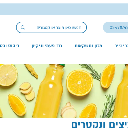
03-77874
י נייר
מזון ומשקאות
חד פעמי וניקיון
ריהוט וכס
צים ונקטרים