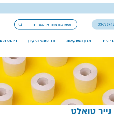
03-77874
י נייר
מזון ומשקאות
חד פעמי וניקיון
ריהוט וכס
נייר טואלט