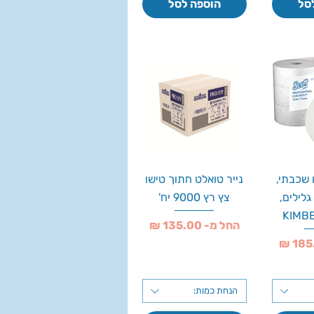
סל
הוספה לסל
 שכבתי,
נייר טואלט חתוך טישו
31 מטר, 6 גלילים,
צץ רץ 9000 יח'
KIMB
מחיר מבצע
החל מ-
הנחת כמות: