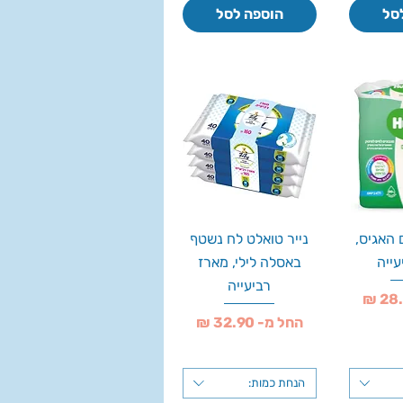
סל
הוספה לסל
 האגיס,
נייר טואלט לח נשטף
עייה
באסלה לילי, מארז
רביעייה
מחיר מבצע
החל מ-
הנחת כמות: