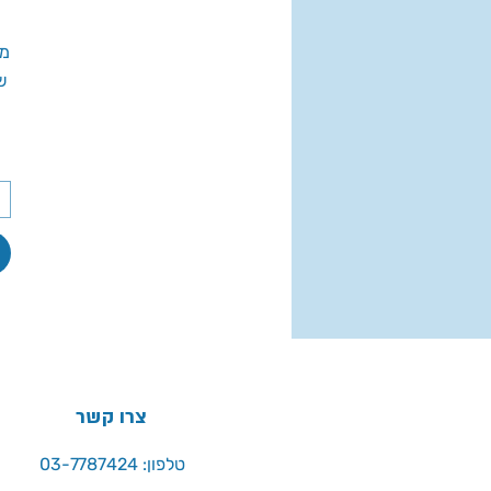
מח
מ
ה
צרו קשר
טלפון: 03-7787424