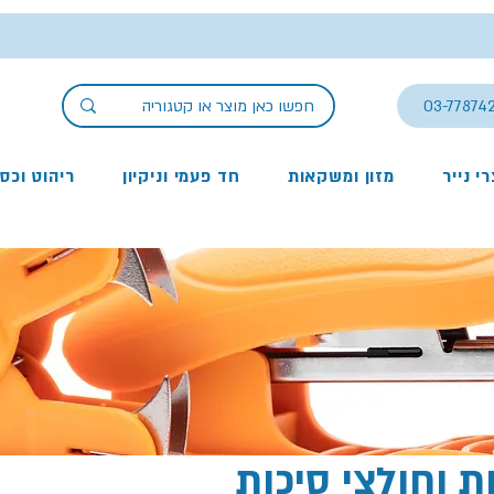
03-77874
י נייר
מזון ומשקאות
חד פעמי וניקיון
ריהוט וכס
ת וחולצי סיכות