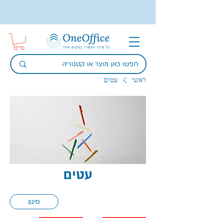
ראשי
עטים
עטים
סינון