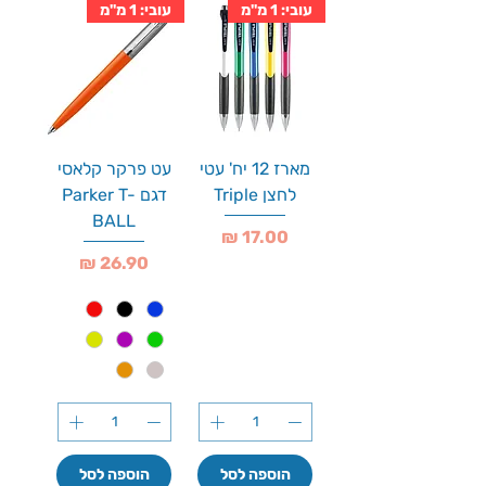
עובי: 1 מ''מ
עובי: 1 מ''מ
מארז 12 יח' עטי
עט פרקר קלאסי
לחצן Triple
דגם Parker T-
BALL
מחיר
מחיר
הוספה לסל
הוספה לסל