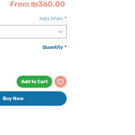
Sale
From
₪360.00
Price
*
הנחת כמות:
Quantity
*
Add to Cart
Buy Now