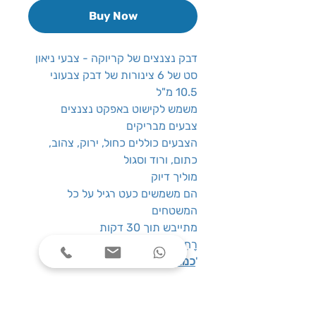
Buy Now
דבק נצנצים של קריוקה - צבעי ניאון
סט של 6 צינורות של דבק צבעוני
10.5 מ"ל
משמש לקישוט באפקט נצנצים
צבעים מבריקים
הצבעים כוללים כחול, ירוק, צהוב,
כתום, ורוד וסגול
מוליך דיוק
הם משמשים כעט רגיל על כל
המשטחים
מתייבש תוך 30 דקות
רָחִיץ
: 6 יח'
כמות במארז