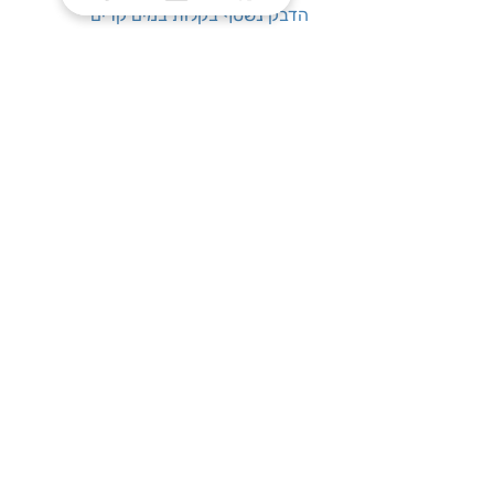
הדבק נשטף בקלות במים קרים
גדלים לבחירה:
8 גר' / 21 גר' / 40
גר'
שעות פעילות
ימים א׳-ה׳, בין השעות 08:00-17:00
צרו קשר
טלפון: 03-7787424
כתובת: התנאים 5 חולון
service@one-office.co.il : דוא״ל
הירשמו לניוזלטר שלנו, וקבלו הטבות שוות
לפני כולם: