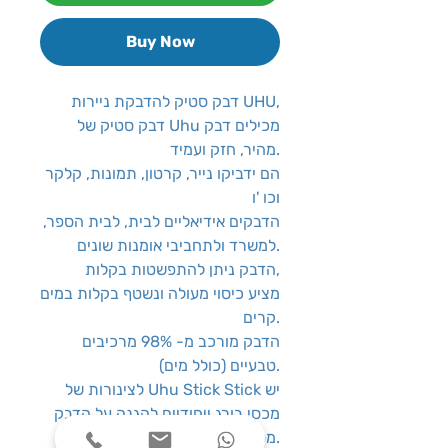
Buy Now
דבק סטיק להדבקת ניירות UHU,
דבק סטיק של Uhu מכילים דבק
מהיר, חזק ועמיד.
הם ידביקו נייר, קרטון, תמונות, קלקר
וכו 'ו
הדבקים אידיאליים לבית, לבית הספר,
למשרד ולתחביבי אומנות שונים.
הדבק ניתן להתפשטות בקלות,
מציע כיסוי מעולה ונשטף בקלות במים
קרים.
הדבק מורכב מ- 98% מרכיבים
טבעיים (כולל מים).
לצינורות של Uhu Stick Stick יש
מכסי בורג ייחודיים להגנה על הדבק
מפני התייבשות.