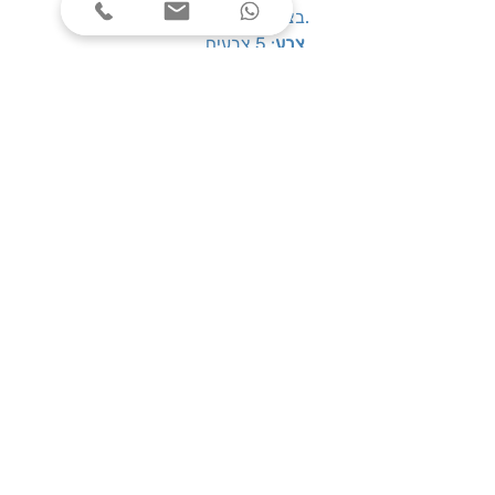
בצורה נקייה ללא פגיעה בדפים.
: 5 צבעים
צבע
: 100 יח'
תכולת חבילה
: 12 מ''מ
מידות רוחב
שעות פעילות
ימים א׳-ה׳, בין השעות 08:00-17:00
צרו קשר
טלפון: 03-7787424
כתובת: התנאים 5 חולון
service@one-office.co.il : דוא״ל
הירשמו לניוזלטר שלנו, וקבלו הטבות שוות
לפני כולם: