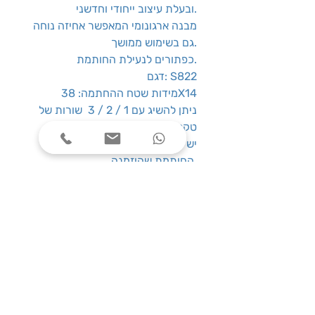
ובעלת עיצוב ייחודי וחדשני.
מבנה ארגונומי המאפשר אחיזה נוחה
גם בשימוש ממושך.
כפתורים לנעילת החותמת.
דגם: S822
מידות שטח ההחתמה: 38X14
ניתן להשיג עם 1 / 2 / 3 שורות של
טקסט
יש להזין כמות שורות התואמת את
החותמת שהוזמנה,
את מלל הטקסט הדרוש יש להוסיף
באפשרויות מוצר.
שורה 1: XXXXXX
שורה 2: XXXXXX
שורה 3: XXXXXX