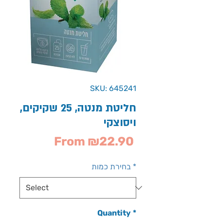
SKU: 645241
חליטת מנטה, 25 שקיקים,
ויסוצקי
Sale
From
₪22.90
Price
*
בחירת כמות
Quantity
*