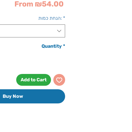
Sale
From
₪54.00
Price
*
הנחת כמות:
Quantity
*
Add to Cart
Buy Now