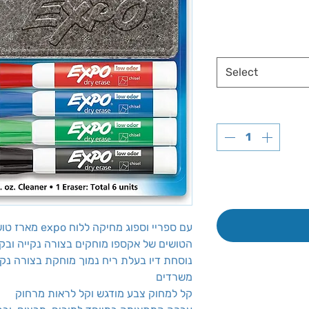
Select
מארז טושי expo עם ספריי וספוג מחיקה ללוח
הטושים של אקספו מוחקים בצורה נקייה ובק
נוסחת דיו בעלת ריח נמוך מוחקת בצורה נקיי
משרדים
קל למחוק צבע מודגש וקל לראות מרחוק