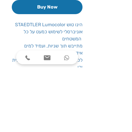
Buy Now
STAEDTLER Lumocolor הינו טוש
אוניברסלי לשימוש כמעט על כל
המשטחים
מתייבש תוך שניות, ועמיד למים
אידיאלי למגוון רחב של משטחים
לכתיבה כגון קרטון, עץ, פלדה, זכוכית
וכו
פקק פלסטי עם סגירה חזקה לשמירה
על החוד.
אינו מתייבש בקלות גם ללא מכסה
אודות לטכנולוגיית DRY SAFE
צבעים בסט:
שחור, כחול, אדום, ירוק