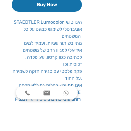
Buy Now
STAEDTLER Lumocolor הינו טוש
אוניברסלי לשימוש כמעט על כל
המשטחים
מתייבש תוך שניות, ועמיד למים
אידיאלי למגוון רחב של משטחים
לכתיבה כגון קרטון, עץ, פלדה ,
זכוכית וכו
פקק פלסטי עם סגירה חזקה לשמירה
על החוד.
אינו מתייבש בקלות גם ללא מכסה
אודות לטכנולוגיית DRY SAFE
:רוחב עובי כתיבה:
0.6 מ”מ |
דגם
F