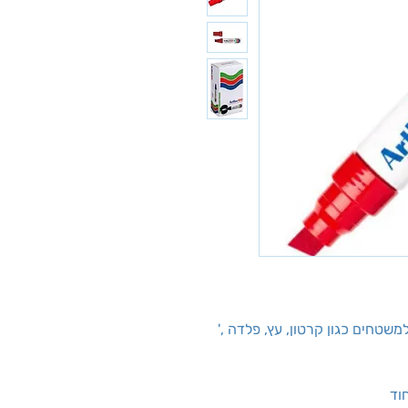
'אידיאלי למגוון רחב של שימושים תעשייתיים למשטחים כגון קרטון, עץ, פלדה ,