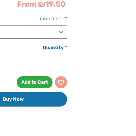
Sale
From
₪19.50
Price
*
הנחת כמות:
Quantity
*
Add to Cart
Buy Now