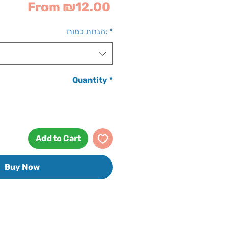
Sale
From
₪12.00
Price
*
הנחת כמות:
Quantity
*
Add to Cart
Buy Now