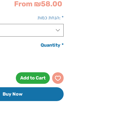
Sale
From
₪58.00
Price
*
הנחת כמות:
Quantity
*
Add to Cart
Buy Now