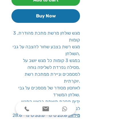
Buy Now
מגש שולחן מרשת מתכת מהודרת, 3
קומות
מגש רשת בצבע שחור להצבה על גבי
השולחן,
במגש 3 קומות כל מגש יושב על
מסילה נפרדת לשליפה נוחה.
למסמכים וניירת ממתכת רשת
יוקרתית.
לאחסון מסודר של מסמכים על גבי
שולחן המשרד.
ידית מתכת תואמת בראש המגש
לנשיאה נוחה
מידות:
25.8 ס"מ * 33.6 ס"מ * 28.6
ס"מ