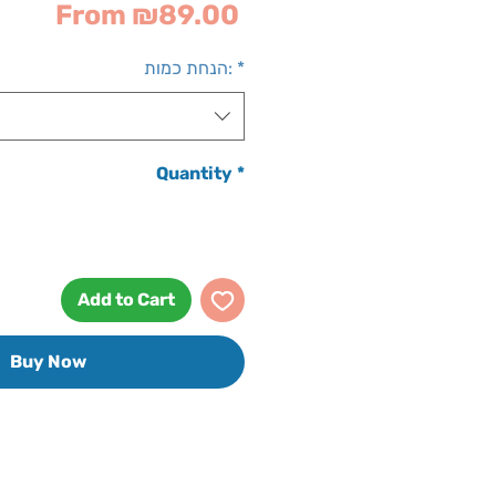
Sale
From
₪89.00
Price
*
הנחת כמות:
Quantity
*
Add to Cart
Buy Now