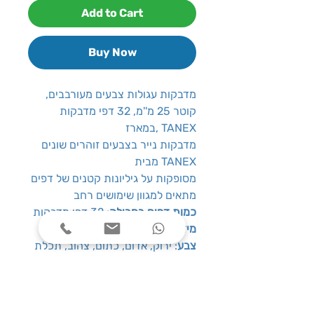
Add to Cart
Buy Now
מדבקות עגולות צבעים מעורבבים,
קוטר 25 מ''מ, 32 דפי מדבקות
במארז, TANEX
מדבקות נייר בצבעים זוהרים שונים
מבית TANEX
מסופקות על גיליונות קטנים של דפים
מתאים למגוון שימושים רחב
כמות דפים בחבילה
: 32 דפי מדבקות
מידות מדבקה
: קוטר 25 מ''מ
צבע
: ירוק, אדום, כתום, צהוב, תכלת