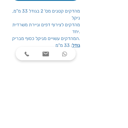
מהדקים קטנים מס' 2 בגודל 33 מ"מ,
ניקל
מהדקים לצירוף דפים וניירת משרדית
יחד.
המהדקים עשויים מניקל כסוף מבריק.
גודל
: 33 מ"מ
שעות פעילות
ימים א׳-ה׳, בין השעות 08:00-17:00
צרו קשר
טלפון: 03-7787424
כתובת: התנאים 5 חולון
service@one-office.co.il : דוא״ל