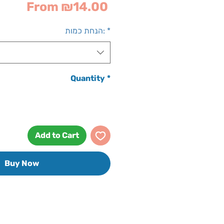
Sale
From
₪14.00
Price
*
הנחת כמות:
Quantity
*
Add to Cart
Buy Now