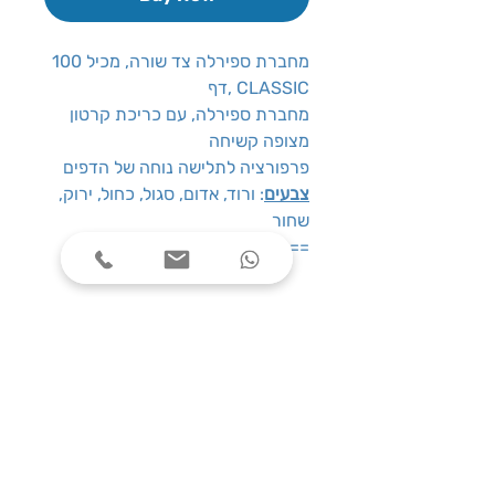
מחברת ספירלה צד שורה, מכיל 100
דף, CLASSIC
מחברת ספירלה, עם כריכת קרטון
מצופה קשיחה
פרפורציה לתלישה נוחה של הדפים
צבעים
: ורוד, אדום, סגול, כחול, ירוק,
שחור
: שורה ===
סוג מחברת
שעות פעילות
ימים א׳-ה׳, בין השעות 08:00-17:00
צרו קשר