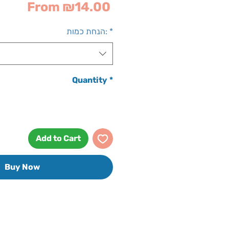
Sale
From
₪14.00
Price
*
הנחת כמות:
Quantity
*
Add to Cart
Buy Now