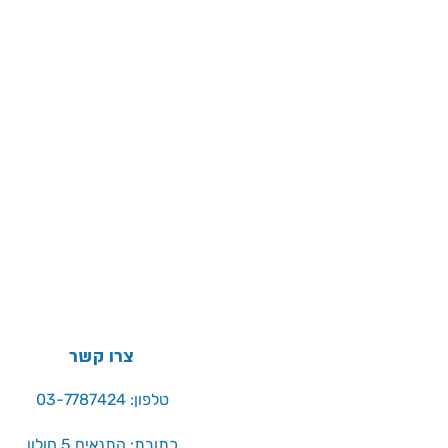
צרו קשר
טלפון: 03-7787424
כתובת: התנאים 5 חולון