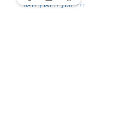
המכיל מצפן, מוט מאריך, מתאם
אוניברסלי וקופסת עופרת
: 550-02
דגם
שעות פעילות
ימים א׳-ה׳, בין השעות 08:00-17:00
צרו קשר
טלפון: 03-7787424
כתובת: התנאים 5 חולון
service@one-office.co.il : דוא״ל
הירשמו לניוזלטר שלנו, וקבלו הטבות שוות
לפני כולם: