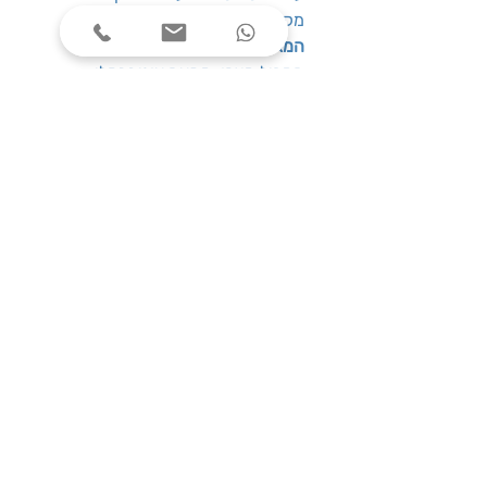
מקסימום קוטר עיגול 300 מ"מ
המארז כולל
: מארז עם מכסה ציר
המכיל מצפן, מתאם אוניברסלי
אינטגרלי, ועפרון קטן
: 550-55
דגם
שעות פעילות
ימים א׳-ה׳, בין השעות 08:00-17:00
צרו קשר
טלפון: 03-7787424
כתובת: התנאים 5 חולון
service@one-office.co.il : דוא״ל