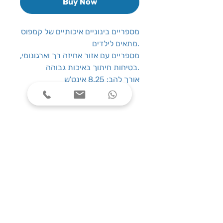
Buy Now
מספריים בינוניים איכותיים של קמפוס
מתאים לילדים.
מספריים עם אזור אחיזה רך וארגונומי,
בטיחות חיתוך באיכות גבוהה.
אורך להב: 8.25 אינט'ש
שעות פעילות
ימים א׳-ה׳, בין השעות 08:00-17:00
צרו קשר
טלפון: 03-7787424
כתובת: התנאים 5 חולון
service@one-office.co.il : דוא״ל