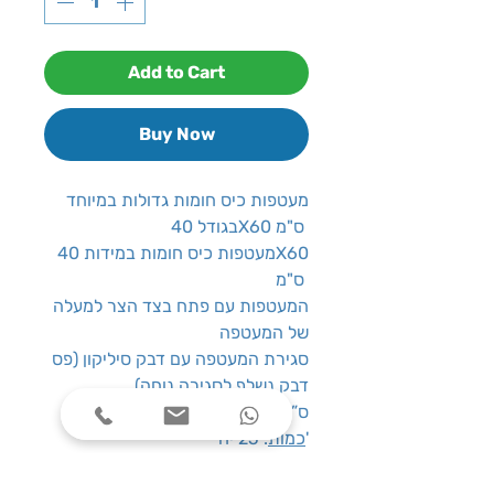
Add to Cart
Buy Now
מעטפות כיס חומות גדולות במיוחד
בגודל 40X60 ס"מ
מעטפות כיס חומות במידות 40X60
ס"מ
המעטפות עם פתח בצד הצר למעלה
של המעטפה
סגירת המעטפה עם דבק סיליקון (פס
דבק נשלף לסגירה נוחה)
: 40X60 ס”מ
גודל
: 25 יח'
כמות
מעטפות גדולות מאוד