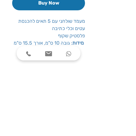
Buy Now
מעמד שולחני עם 5 תאים להכנסת
עטים וכלי כתיבה
פלסטיק שקוף
: גובה 10 ס"מ, אורך 15.5 ס"מ
מידות
שעות פעילות
ימים א׳-ה׳, בין השעות 08:00-17:00
צרו קשר
טלפון: 03-7787424
כתובת: התנאים 5 חולון
service@one-office.co.il : דוא״ל