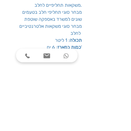
משקאות תחליפיים לחלב.
מבחר סוגי תחליפי חלב בטעמים
שונים למשרד באספקה שוטפת
מבחר סוגי משקאות אלטרנטיביים
לחלב
תכולה
: 1 ליטר
: 6 יח'
כמות במארז
שעות פעילות
ימים א׳-ה׳, בין השעות 08:00-17:00
צרו קשר
טלפון: 03-7787424
כתובת: התנאים 5 חולון
service@one-office.co.il : דוא״ל