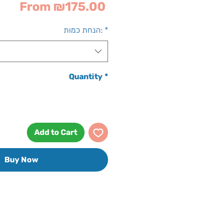
Sale
From
₪175.00
Price
*
הנחת כמות:
Quantity
*
Add to Cart
Buy Now