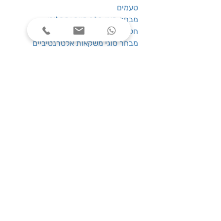
טעמים
מבחר סוגי חלב סויה ותחליפי
חלב למשרד באספקה שוטפת
מבחר סוגי משקאות אלטרנטיביים
לחלב
תכולה
: 1 ליטר
: 8 יח'
כמות במארז
שעות פעילות
ימים א׳-ה׳, בין השעות 08:00-17:00
צרו קשר
טלפון: 03-7787424
כתובת: התנאים 5 חולון
service@one-office.co.il : דוא״ל