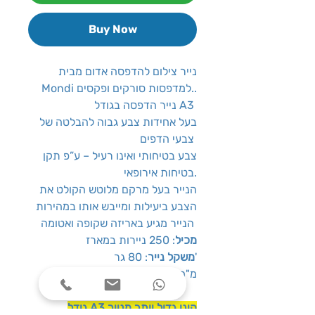
Buy Now
נייר צילום להדפסה אדום מבית
Mondi למדפסות סורקים ופקסים..
נייר הדפסה בגודל A3
בעל אחידות צבע גבוה להבלטה של
צבעי הדפים
צבע בטיחותי ואינו רעיל – ע”פ תקן
בטיחות אירופאי.
הנייר בעל מרקם מלוטש הקולט את
הצבע ביעילות ומייבש אותו במהירות
הנייר מגיע באריזה שקופה ואטומה
מכיל
: 250 ניירות במארז
: 80 גר'
משקל נייר
מידות נייר: 297 x 420 מ"מ
גודל A3 הינו גדול יותר מנייר