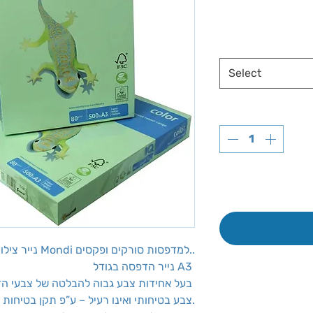
Select
נייר צילום להדפסה ירוק בהיר מבית Mondi למדפסות סורקים ופקסים..
נייר הדפסה בגודל A3
בעל אחידות צבע גבוה להבלטה של צבעי הדפים
צבע בטיחותי ואינו רעיל – ע”פ תקן בטיחות אירופאי.