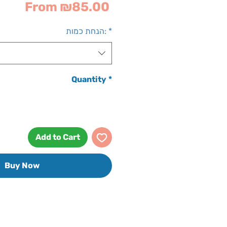
Sale
From
₪85.00
Price
*
הנחת כמות:
Quantity
*
Add to Cart
Buy Now