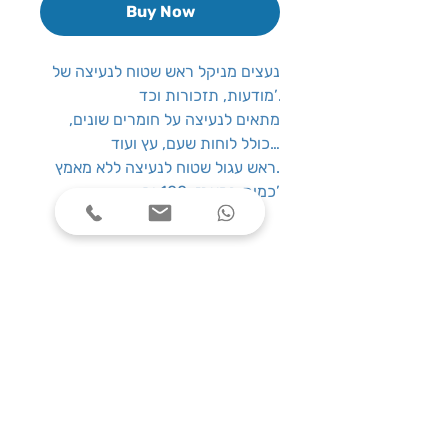
Buy Now
נעצים מניקל ראש שטוח לנעיצה של
מודעות, תזכורות וכד’.
מתאים לנעיצה על חומרים שונים,
כולל לוחות שעם, עץ ועוד…
ראש עגול שטוח לנעיצה ללא מאמץ.
כמות במארז: 100 יח’
שעות פעילות
ימים א׳-ה׳, בין השעות 08:00-17:00
צרו קשר
טלפון: 03-7787424
כתובת: התנאים 5 חולון