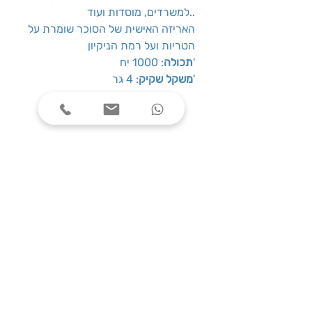
למשרדים, מוסדות ועוד..
האריזה האישית של הסוכר שומרת על
הטריות ועל רמת הניקיון
: 1000 יח'
תכולה
: 4 גר'
משקל שקיק
שעות פעילות
ימים א׳-ה׳, בין השעות 08:00-17:00
צרו קשר
טלפון: 03-7787424
כתובת: התנאים 5 חולון
service@one-office.co.il : דוא״ל