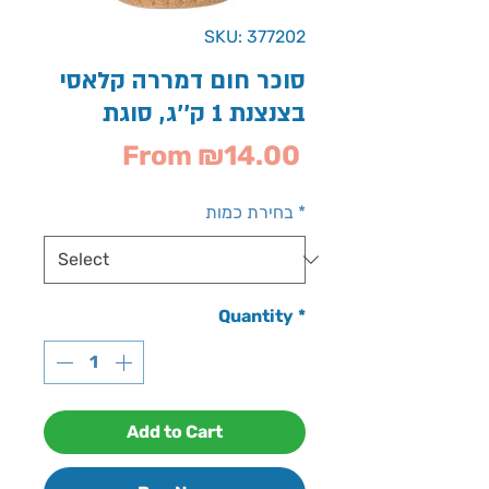
SKU: 377202
סוכר חום דמררה קלאסי
בצנצנת 1 ק''ג, סוגת
Sale
From
₪14.00
Price
*
בחירת כמות
Quantity
*
Add to Cart