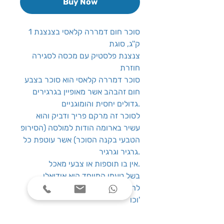
Buy Now
סוכר חום דמררה קלאסי בצנצנת 1
ק''ג, סוגת
צנצנת פלסטיק עם מכסה לסגירה
חוזרת
סוכר דמררה קלאסי הוא סוכר בצבע
חום זהבהב אשר מאופיין בגרגירים
גדולים יחסית והומוגניים.
לסוכר זה מרקם פריך ודביק והוא
עשיר בארומה הודות למולסה (הסירופ
הטבעי בקנה הסוכר) אשר עוטפת כל
גרגיר וגרגיר.
אין בו תוספות או צבעי מאכל.
בשל טעמו המיוחד הוא אידיאלי
להמתקת משקאות חמים, תה, קפה
וכו'
תכולה
: 1 ק''ג