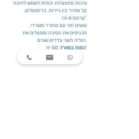
סיכות מתפצלות יכולות לשמש לחיבור
קל ומהיר בין ניירות, בריסטולים,
קרטונים וכו’.
עושים חור עם מחורר משרדי,
מכניסים את הסיכה ומפצלים את
רגליה לשני צדדים שונים.
: 50 יח’
כמות במארז
שעות פעילות
ימים א׳-ה׳, בין השעות 08:00-17:00
צרו קשר
טלפון: 03-7787424
כתובת: התנאים 5 חולון
service@one-office.co.il : דוא״ל