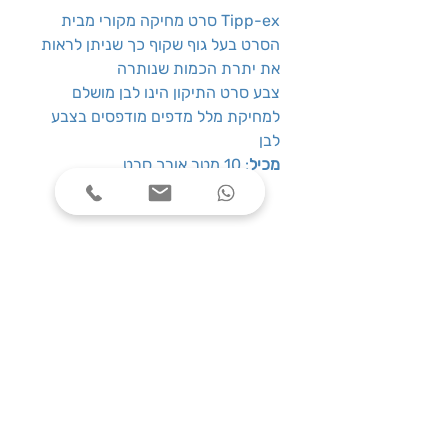
סרט מחיקה מקורי מבית Tipp-ex
הסרט בעל גוף שקוף כך שניתן לראות
את יתרת הכמות שנותרה
צבע סרט התיקון הינו לבן מושלם
למחיקת מלל מדפים מודפסים בצבע
לבן
מכיל
: 10 מטר אורך סרט
שעות פעילות
ימים א׳-ה׳, בין השעות 08:00-17:00
צרו קשר
טלפון: 03-7787424
כתובת: התנאים 5 חולון
service@one-office.co.il : דוא״ל