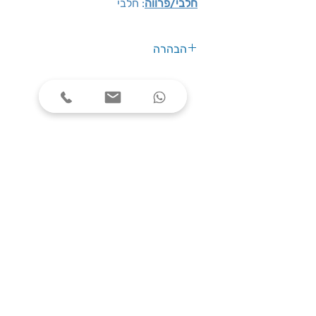
חלבי/פרווה
: חלבי
הבהרה
אין להסתמך על הנתונים שבאתר יש
לבדוק לפי נתוני היצרן באריזת
המוצר
שעות פעילות
ימים א׳-ה׳, בין השעות 08:00-17:00
צרו קשר
טלפון: 03-7787424
כתובת: התנאים 5 חולון
service@one-office.co.il : דוא״ל
הירשמו לניוזלטר שלנו, וקבלו הטבות שוות
לפני כולם: