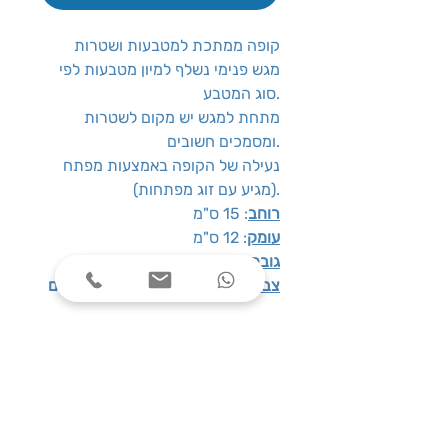
קופה ממתכת למטבעות ושטרות
מגש פנימי נשלף למיון מטבעות לפי
סוג המטבע.
מתחת למגש יש מקום לשטרות
ומסמכים חשובים.
נעילה של הקופה באמצעות מפתח
(מגיע עם זוג מפתחות).
רוחב
: 15 ס"מ
עומק
: 12 ס"מ
גובה
: 8 ס"מ
צבעים לבחירה
:
שחור
/
כחול
/
אדום
שעות פעילות
ימים א׳-ה׳, בין השעות 08:00-17:00