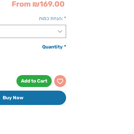
Sale
From
₪169.00
Price
*
הנחת כמות:
Quantity
*
Add to Cart
Buy Now