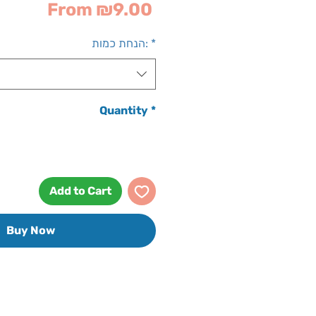
Sale
From
₪9.00
Price
*
הנחת כמות:
Quantity
*
Add to Cart
Buy Now