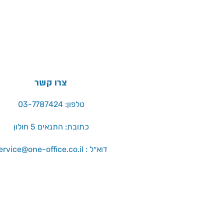
היצרן באריזת המוצר
צרו קשר
טלפון: 03-7787424
כתובת: התנאים 5 חולון
service@one-office.co.il : דוא״ל