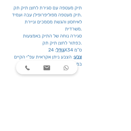
תיק מעטפה עם סגירת לחצן תיק תק
תיק מעטפה מפוליפרופילן עבה ועמיד.
לאיחסון והגשת מסמכים וניירת
משרדית.
סגירה נוחה של התיק באמצעות
כפתור לחצן תיק תק.
: 24X34 ס”מ
גודל
צבע
: הצבע ניתן אקראית עפ"י הקיים
במלאי
שעות פעילות
ימים א׳-ה׳, בין השעות 08:00-17:00
צרו קשר