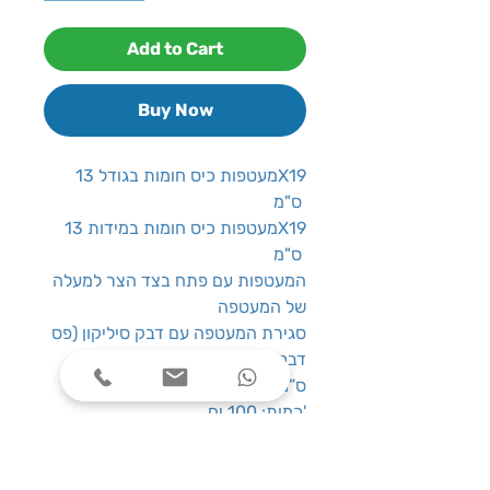
Add to Cart
Buy Now
מעטפות כיס חומות בגודל 13X19
ס"מ
מעטפות כיס חומות במידות 13X19
ס"מ
המעטפות עם פתח בצד הצר למעלה
של המעטפה
סגירת המעטפה עם דבק סיליקון (פס
דבק נשלף לסגירה נוחה)
: 13X19 ס”מ
גודל
: 100 יח'
כמות