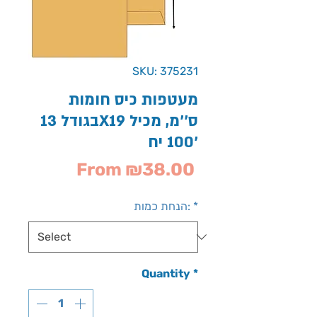
SKU: 375231
מעטפות כיס חומות
בגודל 13X19 ס''מ, מכיל
100 יח'
Sale
From
₪38.00
Price
*
הנחת כמות:
Quantity
*