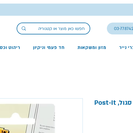
03-77874
י נייר
מזון ומשקאות
חד פעמי וניקיון
ריהוט וכס
דגלוני סימון צץ רץ צבע סגול, Post-It