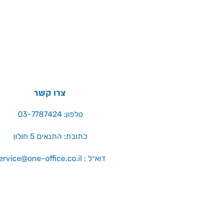
היצרן באריזת המוצר
צרו קשר
טלפון: 03-7787424
כתובת: התנאים 5 חולון
service@one-office.co.il : דוא״ל