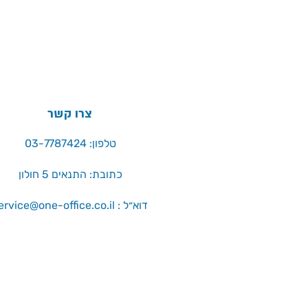
היצרן באריזת המוצר
צרו קשר
טלפון: 03-7787424
כתובת: התנאים 5 חולון
service@one-office.co.il : דוא״ל