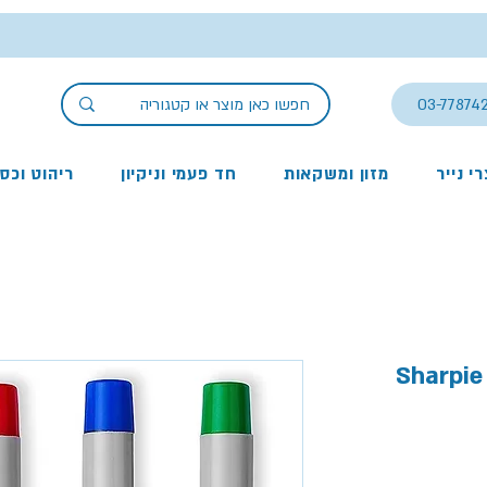
03-77874
י נייר
מזון ומשקאות
חד פעמי וניקיון
ריהוט וכס
,טוש לא מחיק 0.4 מ''מ Sharpie