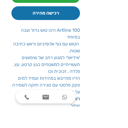
רכישה מהירה
Artline 100 הינו טוש גדול ועבה
במיוחד
הטוש עם גוף אלומיניום וראש כתיבה
שטוח.
'אידיאלי למגוון רחב של שימושים
תעשייתיים למשטחים כגון קרטון, עץ,
פלדה , זכוכית וכו
הדיו מתייבש במהירות ועמיד למים
פקק פלסטי עם סגירה חזקה לשמירה
על החוד.
רוחב קו כתיבה:
7.5-12 מ”מ |
צבע
:
שחור